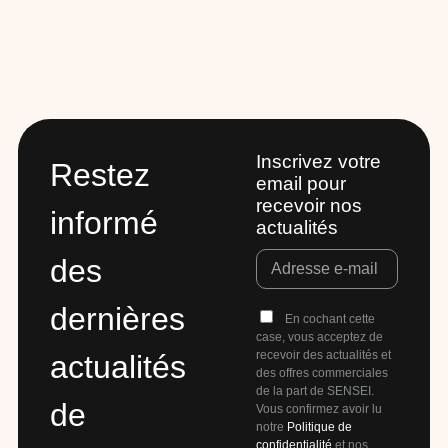
Inscrivez votre
Restez
email pour
recevoir nos
informé
actualités
des
dernières
En cochant cette
case, vous acceptez de
recevoir des actualités et
actualités
des offres commerciales
de la part de SENSEI.
de
Vous confirmez avoir lu
notre
Politique de
confidentialité
et nos