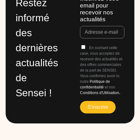
Restez
email pour
recevoir nos
informé
actualités
des
dernières
En cochant cette
case, vous acceptez de
recevoir des actualités et
actualités
des offres commerciales
de la part de SENSEI.
de
Vous confirmez avoir lu
notre
Politique de
confidentialité
et nos
Sensei !​
.
Conditions d'Utilisation
S'inscrire